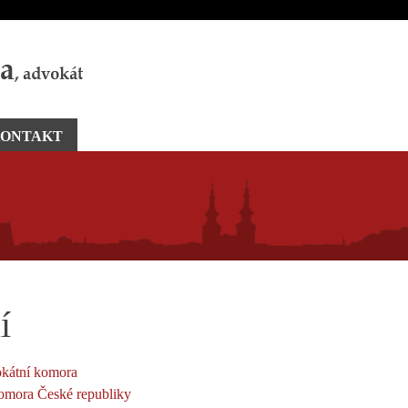
ONTAKT
í
kátní komora
omora České republiky