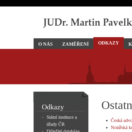
ODKAZY
O NÁS
ZAMĚŘENÍ
K
Ostatn
Odkazy
Státní instituce a
Česká advo
úřady ČR
Notářská k
Důležité databáze