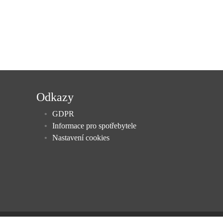
Odkazy
GDPR
Informace pro spotřebytele
Nastavení cookies
Českou advokátní komorou pod evidenčním číslem 09814.