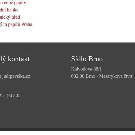
 cenné papíry
dní banka
stický úřad
ých papírů Praha
lý kontakt
Sídlo Brno
:
Kalvodova 88/1
r judrpavelka.cz
602 00 Brno - Masarykova čtvrť
25 190 805
dova 88/1, Brno, PSČ 602 00, IČ: 66255333, zapsán v seznamu advokátů vedeném 