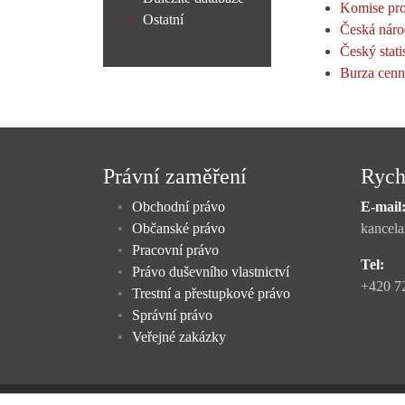
Komise pro
Ostatní
Česká náro
Český stati
Burza cenn
Právní zaměření
Rych
Obchodní právo
E-mail
Občanské právo
kancela
Pracovní právo
Tel:
Právo duševního vlastnictví
+420 7
Trestní a přestupkové právo
Správní právo
Veřejné zakázky
JUDr. Martin Pavelka, advokát, se sídlem Brno, Kalvo